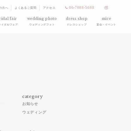
06-7688-5688
の方へ
よくあるご質問
アクセス
ridal fair
wedding photo
dress shop
mice
ライダルフェア
ウェディングフォト
ドレスショップ
宴会・イベント
category
お知らせ
ウェディング