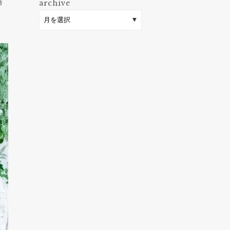
婚
archive