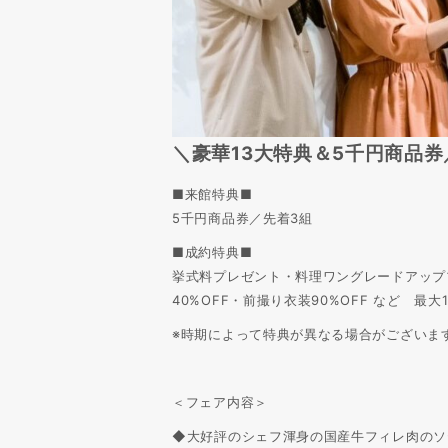
＼豪華13大特典＆5千円
■来館特典■
5千円商品券／先着3組
■成約特典■
挙式料プレゼント・料理ワングレードアッププ
40%OFF・前撮り衣装90%OFF など 最大
※時期によって特典が異なる場合がございま
＜フェア内容＞
◆大好評のシェフ渾身の国産牛フィレ肉のソ