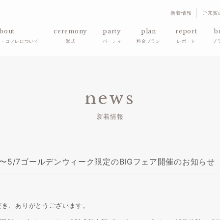
新着情報
ご来賓
bout
ceremony
party
plan
report
b
ド・コフレについて
挙式
パーティ
料金プラン
レポート
ブ
news
新着情報
9〜5/7ゴールデンウィーク限定のBIGフェア開催のお知らせ
だき、ありがとうございます。