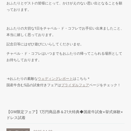
おふたりとゲストの皆様にとって、かけがえのない思い出となることを願
っております。
おふたりの大切な1日をチャペル・ド・コフレでお手伝い出来ましたこと、
本当に嬉しく思っております。
記念日等にはぜひ遊びにいらしてくださいませ。
チャペル・ド・コフレはいつまでもおふたりの帰ってこられる場所として
お待ちしております。
→おふたりの素敵な
ウェディングレポート
はこちら＊
国産牛含む5品の試食付きフェアは
ブライダルフェア
ページをチェック！
【GW限定フェア】1万円商品券＆21大特典◆国産牛試食×挙式体験×
ドレス試着