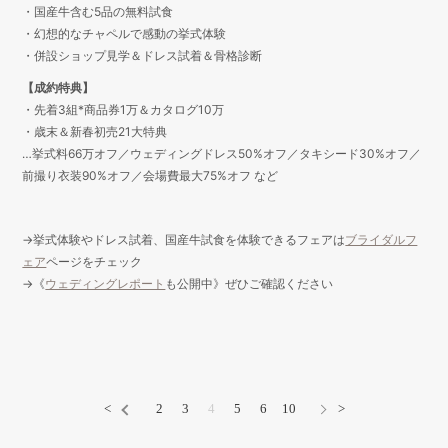
・国産牛含む5品の無料試食
・幻想的なチャペルで感動の挙式体験
・併設ショップ見学＆ドレス試着＆骨格診断
【成約特典】
・先着3組*商品券1万＆カタログ10万
・歳末＆新春初売21大特典
…挙式料66万オフ／ウェディングドレス50%オフ／タキシード30%オフ／
前撮り衣装90%オフ／会場費最大75%オフ など
→挙式体験やドレス試着、国産牛試食を体験できるフェアは
ブライダルフ
ェア
ページをチェック
→《
ウェディングレポート
も公開中》ぜひご確認ください
<
2
3
4
5
6
10
>