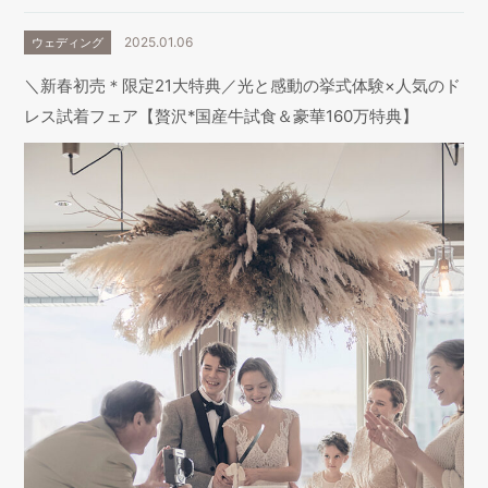
2025.01.06
ウェディング
＼新春初売＊限定21大特典／光と感動の挙式体験×人気のド
レス試着フェア【贅沢*国産牛試食＆豪華160万特典】