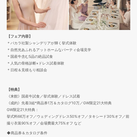
【フェア内容】
＊バカラ社製シャンデリアが輝く挙式体験
＊自然光あふれるアットホームなパーティ会場見学
＊国産牛含む5品の絶品試食
＊人気の骨格診断×ドレス試着体験
＊日程＆見積もり相談会
【特典】
《来館》国産牛試食／挙式体験／ドレス試着
《成約》先着3組*商品券1万＆カタログ10万／GW限定21大特典
GW限定21大特典：
挙式料66万オフ／ウェディングドレス50%オフ／タキシード30%オフ／前
撮り衣装90%オフ／会場費最大75%オフ など
◆商品券＆カタログ条件