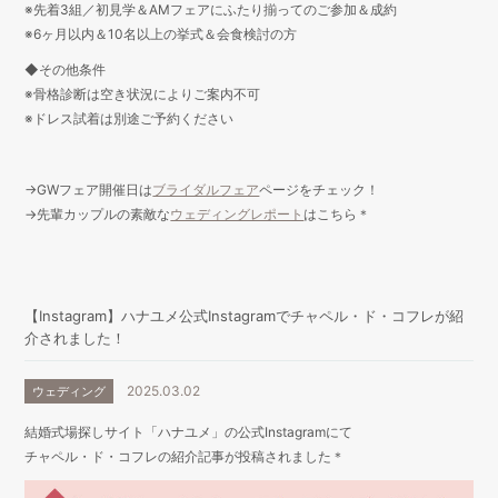
※先着3組／初見学＆AMフェアにふたり揃ってのご参加＆成約
※6ヶ月以内＆10名以上の挙式＆会食検討の方
◆その他条件
※骨格診断は空き状況によりご案内不可
※ドレス試着は別途ご予約ください
→GWフェア開催日は
ブライダルフェア
ページをチェック！
→先輩カップルの素敵な
ウェディングレポート
はこちら＊
【Instagram】ハナユメ公式Instagramでチャペル・ド・コフレが紹
介されました！
2025.03.02
ウェディング
結婚式場探しサイト「ハナユメ」の公式Instagramにて
チャペル・ド・コフレの紹介記事が投稿されました＊