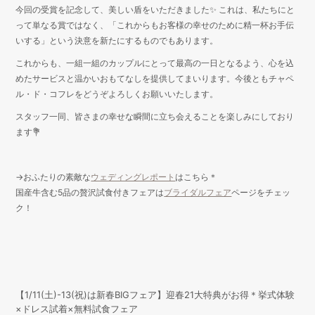
今回の受賞を記念して、美しい盾をいただきました✨ これは、私たちにと
って単なる賞ではなく、「これからもお客様の幸せのために精一杯お手伝
いする」という決意を新たにするものでもあります。
これからも、一組一組のカップルにとって最高の一日となるよう、心を込
めたサービスと温かいおもてなしを提供してまいります。今後ともチャペ
ル・ド・コフレをどうぞよろしくお願いいたします。
スタッフ一同、皆さまの幸せな瞬間に立ち会えることを楽しみにしており
ます💐
→おふたりの素敵な
ウェディングレポート
はこちら＊
国産牛含む5品の贅沢試食付きフェアは
ブライダルフェア
ページをチェッ
ク！
【1/11(土)-13(祝)は新春BIGフェア】迎春21大特典がお得＊挙式体験
×ドレス試着×無料試食フェア