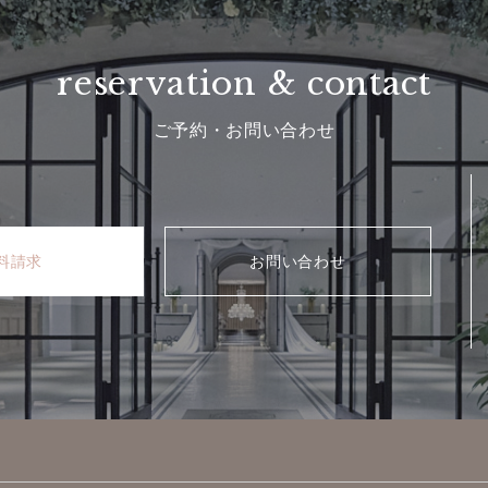
ウト(拒否）する方法について
reservation & contact
ては、その設定を変更することにより、Cookieを削除したり、Cookieを無
得を拒否することができます。また、スマートフォンにおいても、その設定を
IDFA）*をリセットや、無効化、閲覧履歴、行動履歴等の情報取得を拒否すること
ご予約・お問い合わせ
ブレット端末のアプリで利用される広告用の端末識別ID。
るDMP事業者の会社概要、プライバシーポリシー及びデータ取得のオプトア
さい。
料請求
お問い合わせ
メート・マージャー
rp.intimatemerger.com/main/company/about/）
て （https://corp.intimatemerger.com/sub/datapolicy/）
ンクされている チャペル・ド・コフレ以外のWebサイトにおける個人情報の
いません。