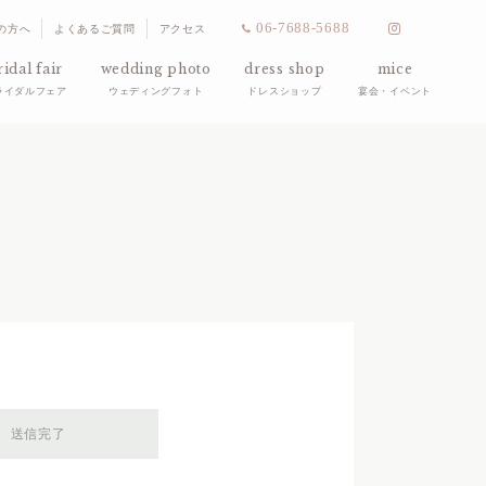
06-7688-5688
の方へ
よくあるご質問
アクセス
ridal fair
wedding photo
dress shop
mice
ライダルフェア
ウェディングフォト
ドレスショップ
宴会・イベント
送信
完了