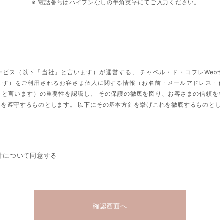
※ 電話番号はハイフンなしの半角英字にてご入力ください。
ービス（以下「当社」と言います）が運営する、 チャペル・ド・コフレWeb
います）をご利用されるお客さま個人に関する情報（お名前・メールアドレス・
」と言います）の重要性を認識し、 その保護の徹底を図り、お客さまの信頼を
どを遵守するものとします。 以下にその基本方針を挙げこれを徹底するものと
お客様の氏名、会社名、所属部署名、住所、電話番号/FAX番号、Eメールアド
ます。
針について同意する
する目的は以下の通りです
利用目的のために、皆様から個人情報をご提供いただく場合があります。
種サービスのお申込みや施設の見学予約受付のため
商品、カタログや資料の発送のため
や電子メール配信による、情報の提供のため