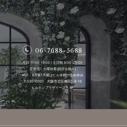
効化したり、閲覧履歴、
変更することにより、
が可能です。
06-7688-5688
ウトについては、以下の
平日 11:00-19:00 / 土日祝 9:00-20:00
定休日 火曜休業(祝日を除く)
※1/1・6月第1月曜はビル休館のため休み
〒530-0001 大阪市北区梅田1-8-16
ヒルトンプラザイースト 6F
取扱い基準や内容につい