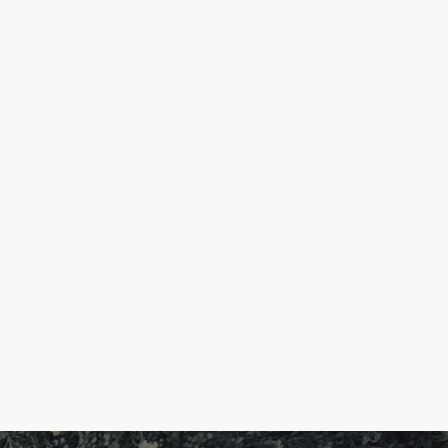
により、お客様が常に閲
得する場合があります。
頂くため、お客様がご使
が、お客様自身を識別
様がご使用になるインタ
ることもできます。その
ますので、予めご了承く
IM-DMP」を活用し
okie等によりWeb
DMP事業者が提携する
せん。
計したお客様の興味・関
組み合わせて活用する
き扱います。