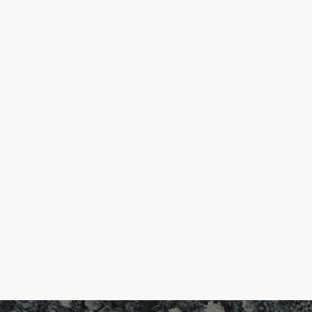
す。尚、改訂にあた
また本プライバシーポ
覧可能なかたちで公
Cookieについて
お客様が当Webサイ
「Cookie情報」
用のコンピュータを
することはできません
ーネット閲覧ソフト（
場合、当Webサイト
ださい。
「IM-DMP」の活用
当社では、株式会社イ
ています。かかるデー
閲覧履歴や行動履歴等
他Webサイトの情報
当社は、「Cooki
心データを受け取り
ことがあり、お客様