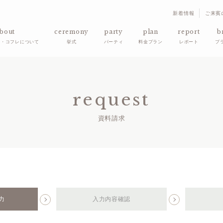
新着情報
ご来賓
bout
ceremony
party
plan
report
b
ド・コフレについて
挙式
パーティ
料金プラン
レポート
ブ
request
資料請求
力
入力内容
確認